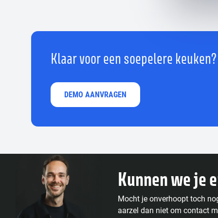
Klaar voor een soepelere keuken?
DEMO AANVRAGEN
Kunnen we je 
Mocht je onverhoopt toch no
aarzel dan niet om contact m