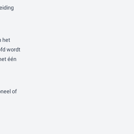
eiding
n het
ofd wordt
 met één
neel of