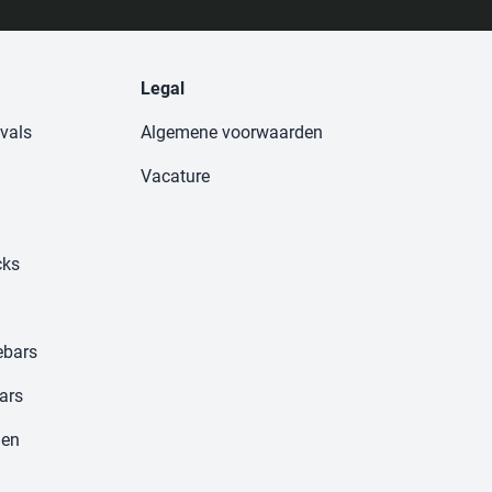
Legal
vals
Algemene voorwaarden
Vacature
cks
ebars
ars
gen