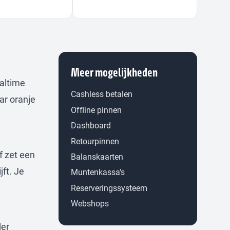
Meer mogelijkheden
ealtime
Cashless betalen
ar oranje
Offline pinnen
Dashboard
Retourpinnen
f zet een
Balanskaarten
ft. Je
Muntenkassa's
Reserveringssysteem
Webshops
der