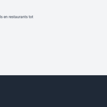
s en restaurants tot
eraars & foodtrucks
→
rige branches