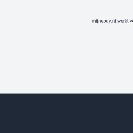
mijnepay.nl werkt v
Evenementen & festivals
Cafés, bars & clubs