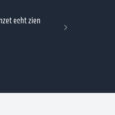
mzet echt zien
“De interfac