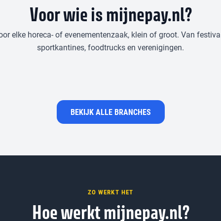
Voor wie is mijnepay.nl?
oor elke horeca- of evenementenzaak, klein of groot. Van festival
sportkantines, foodtrucks en verenigingen.
Restaurants
Cat
Lunchrooms & koffiebars
Ove
BEKIJK ALLE BRANCHES
ZO WERKT HET
Hoe werkt mijnepay.nl?