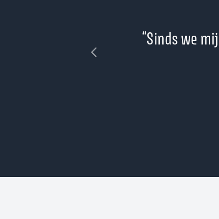
en snellere
“Sinds we mi
heid en het
10 tot 15%